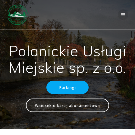
Przejdź
do
treści
Polanickie Usługi
Miejskie sp. z o.o.
Parkingi
Wniosek o kartę abonamentową