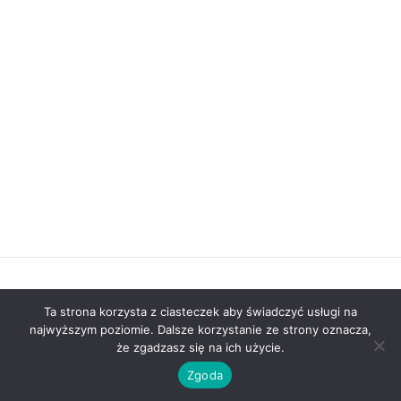
Ta strona korzysta z ciasteczek aby świadczyć usługi na
© 2026 Polanickie Usługi Miejskie. Zbudowano przy użyciu
najwyższym poziomie. Dalsze korzystanie ze strony oznacza,
WordPressa i
motywu Mesmerize
że zgadzasz się na ich użycie.
Zgoda